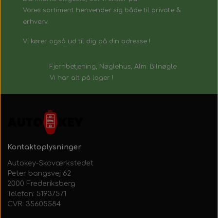
Vores sortiment henvender sig både til private &
erhverv.
Vi kører også ud til dig på din adresse !
Fjernbetjening, Nøglehus, Alm. Bilnøgle
Vi har alt på lager !
Kontaktoplysninger
Autokey-Skoværkstedet
Peter bangsvej 62
2000 Frederiksberg
Telefon: 51937571
CVR: 35605584