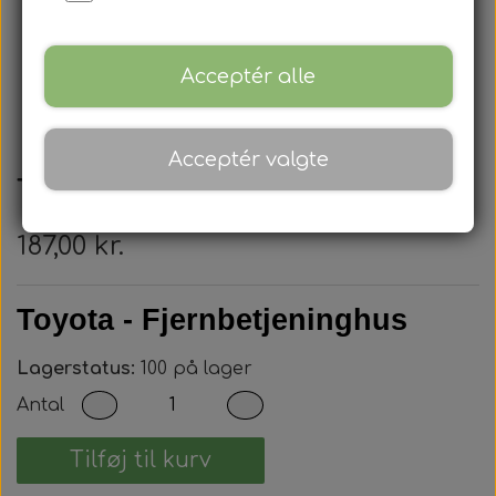
Acceptér alle
Acceptér valgte
Toyota - Nøglehus
187,00 kr.
Toyota - Fjernbetjeninghus
Lagerstatus:
100 på lager
Antal
Tilføj til kurv