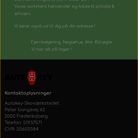
Vores sortiment henvender sig både til private &
erhverv.
Vi kører også ud til dig på din adresse !
Fjernbetjening, Nøglehus, Alm. Bilnøgle
Vi har alt på lager !
Kontaktoplysninger
Autokey-Skoværkstedet
Peter bangsvej 62
2000 Frederiksberg
Telefon: 51937571
CVR: 35605584