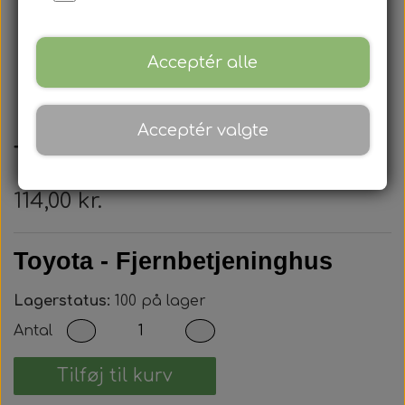
Acceptér alle
Acceptér valgte
Toyota - Nøglehus
114,00 kr.
Toyota - Fjernbetjeninghus
Lagerstatus:
100 på lager
Antal
Tilføj til kurv