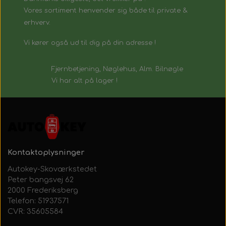
Vores sortiment henvender sig både til private &
erhverv.
Vi kører også ud til dig på din adresse !
Fjernbetjening, Nøglehus, Alm. Bilnøgle
Vi har alt på lager !
Kontaktoplysninger
Autokey-Skoværkstedet
Peter bangsvej 62
2000 Frederiksberg
Telefon: 51937571
CVR: 35605584