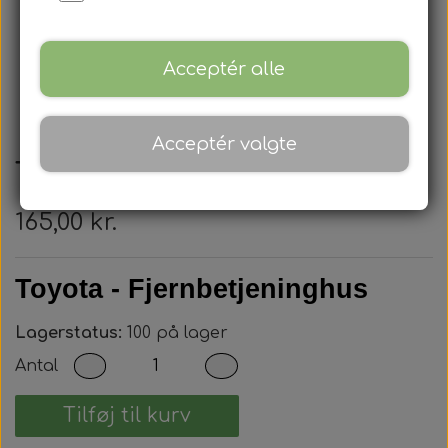
Acceptér alle
Acceptér valgte
Toyota - Nøglehus
165,00 kr.
Toyota - Fjernbetjeninghus
Lagerstatus:
100 på lager
Antal
Tilføj til kurv