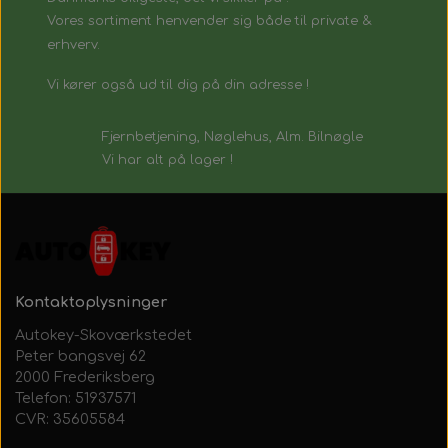
Vores sortiment henvender sig både til private &
erhverv.
Vi kører også ud til dig på din adresse !
Fjernbetjening, Nøglehus, Alm. Bilnøgle
Vi har alt på lager !
Kontaktoplysninger
Autokey-Skoværkstedet
Peter bangsvej 62
2000 Frederiksberg
Telefon: 51937571
CVR: 35605584