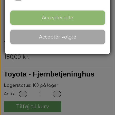
Acceptér alle
Acceptér valgte
Toyota - Nøglehus
180,00 kr.
Toyota - Fjernbetjeninghus
Lagerstatus:
100 på lager
Antal
Tilføj til kurv