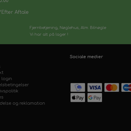
0:00
Efter Aftale
Fjernbetjening, Nøglehus, Alm. Bilnøgle
Vi har alt på lager !
Sociale medier
s
kt
 login
lsbetingelser
ivspolitik
es
ydelse og reklamation