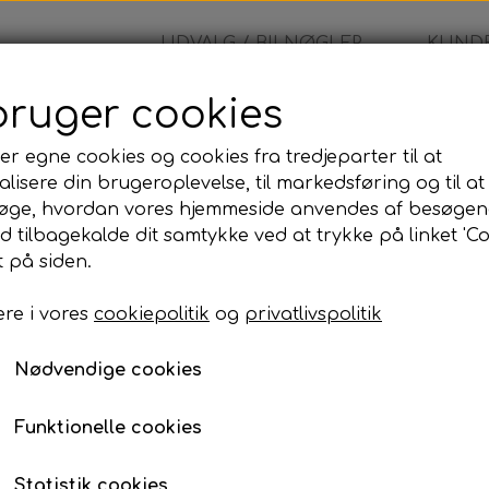
UDVALG / BILNØGLER
KUNDE
bruger cookies
- Nøglehus
er egne cookies og cookies fra tredjeparter til at
lisere din brugeroplevelse, til markedsføring og til at
Toyota - Nøglehus
øge, hvordan vores hjemmeside anvendes af besøgen
id tilbagekalde dit samtykke ved at trykke på linket 'Co
165,00 kr.
 på siden.
re i vores
cookiepolitik
og
privatlivspolitik
Toyota - Fjernbetjeninghus
Nødvendige cookies
Lagerstatus:
100 på lager
Antal
Funktionelle cookies
Tilføj til kurv
Statistik cookies