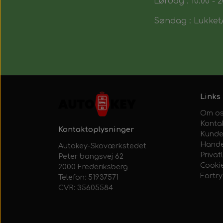
Lørdag : 10:00 - 2
Søndag : Lukket/
Links
Om o
Konta
Kontaktoplysninger
Kunde
Hande
Autokey-Skoværkstedet
Privatl
Peter bangsvej 62
Cooki
2000 Frederiksberg
Fortr
Telefon: 51937571
CVR: 35605584