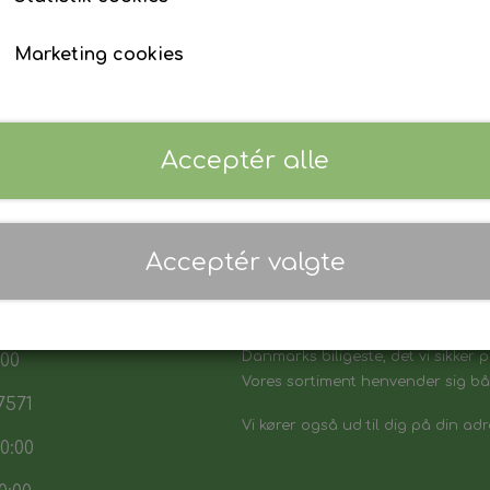
Marketing cookies
Acceptér alle
Acceptér valgte
 17:30
7:30
Danmarks biligeste, det vi sikker p
:00
Vores sortiment henvender sig båd
7571
Vi kører også ud til dig på din adr
0:00