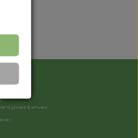
å !
e til private & erhverv.
esse !