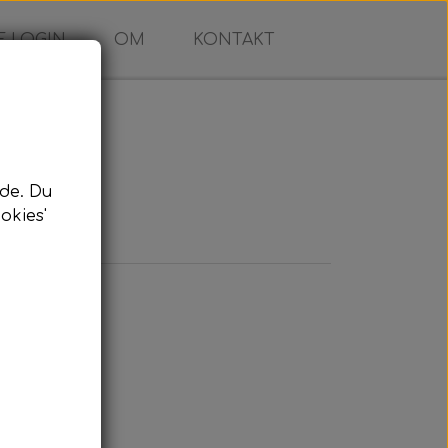
 LOGIN
OM
KONTAKT
de. Du
okies'