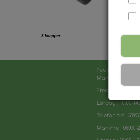
3 knapper
Fysik butik :
Man-Tors : 12:00 -
Fredag : 14:00 - 1
Lørdag : 10:00-14
Telefon tid : 5193
Man-Fre : 08:00-2