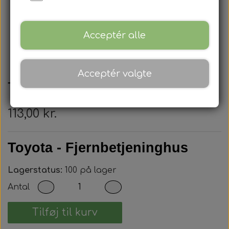
Acceptér alle
Acceptér valgte
Toyota - Nøglehus
113,00 kr.
Toyota - Fjernbetjeninghus
Lagerstatus:
100 på lager
Antal
Tilføj til kurv