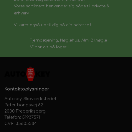
Vores sortiment henvender sig både til private &
erhverv.
Vi kører også ud til dig på din adresse !
Fjernbetjening, Nøglehus, Alm. Bilnøgle
Vi har alt på lager !
Kontaktoplysninger
Autokey-Skoværkstedet
Peter bangsvej 62
2000 Frederiksberg
Telefon: 51937571
CVR: 35605584