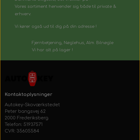
Vores sortiment henvender sig både til private &
erhverv.
Vi kører også ud til dig på din adresse !
Fjernbetjening, Nøglehus, Alm. Bilnøgle
Vi har alt på lager !
Kontaktoplysninger
Autokey-Skoværkstedet
Peter bangsvej 62
2000 Frederiksberg
Telefon: 51937571
CVR: 35605584