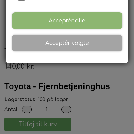
Acceptér alle
Acceptér valgte
Toyota - Nøglehus
140,00 kr.
Toyota - Fjernbetjeninghus
Lagerstatus:
100 på lager
Antal
Tilføj til kurv