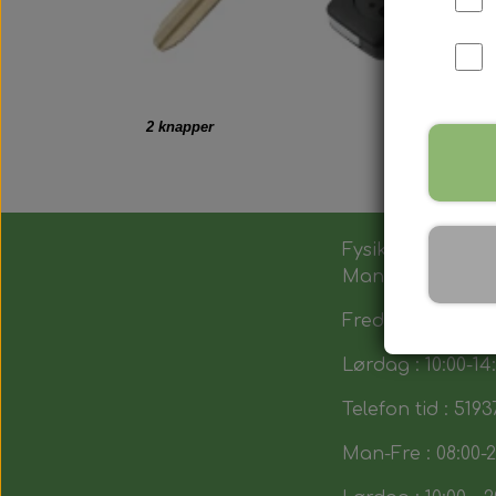
2 knapper
Fysik butik :
Man-Tors : 12:00 -
Fredag : 14:00 - 1
Lørdag : 10:00-14
Telefon tid : 5193
Man-Fre : 08:00-2