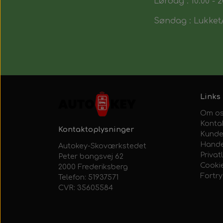
Lørdag : 10:00 - 2
Søndag : Lukket/
Links
Om o
Konta
Kontaktoplysninger
Kunde
Hande
Autokey-Skoværkstedet
Privatl
Peter bangsvej 62
Cooki
2000 Frederiksberg
Fortr
Telefon: 51937571
CVR: 35605584