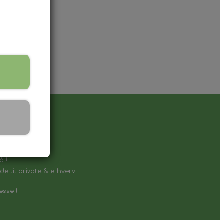
å !
e til private & erhverv.
esse !