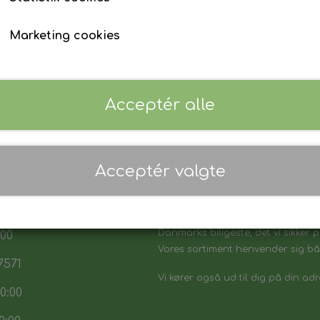
Marketing cookies
Acceptér alle
Acceptér valgte
 17:30
7:30
Danmarks biligeste, det vi sikker p
:00
Vores sortiment henvender sig båd
7571
Vi kører også ud til dig på din adr
0:00