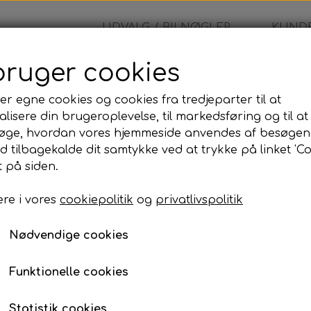
UDVALG / BILNØGLER
KUNDE
bruger cookies
- Nøglehus
er egne cookies og cookies fra tredjeparter til at
lisere din brugeroplevelse, til markedsføring og til at
Toyota - Nøglehus
øge, hvordan vores hjemmeside anvendes af besøgen
id tilbagekalde dit samtykke ved at trykke på linket 'Co
140,00 kr.
 på siden.
re i vores
cookiepolitik
og
privatlivspolitik
Toyota - Fjernbetjeninghus
Nødvendige cookies
Lagerstatus:
100 på lager
Antal
Funktionelle cookies
Tilføj til kurv
Statistik cookies