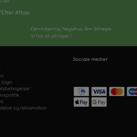
0:00
Efter Aftale
Fjernbetjening, Nøglehus, Alm. Bilnøgle
Vi har alt på lager !
Sociale medier
s
kt
 login
lsbetingelser
ivspolitik
es
ydelse og reklamation