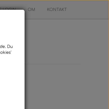
 LOGIN
OM
KONTAKT
de. Du
okies'