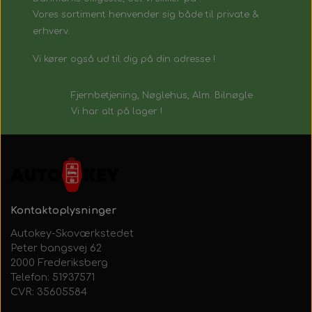
Vores sortiment henvender sig både til private &
erhverv.
Vi kører også ud til dig på din adresse !
Fjernbetjening, Nøglehus, Alm. Bilnøgle
Vi har alt på lager !
Kontaktoplysninger
Autokey-Skoværkstedet
Peter bangsvej 62
2000 Frederiksberg
Telefon: 51937571
CVR: 35605584