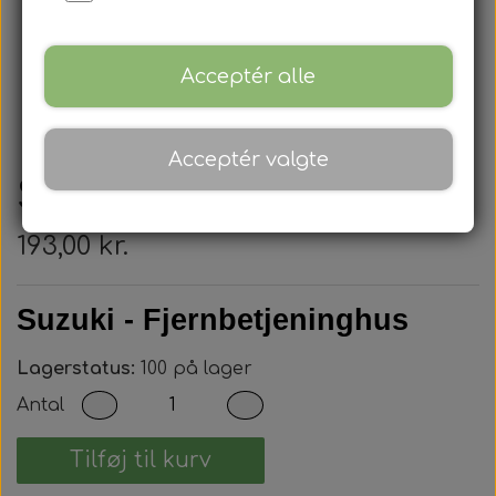
Acceptér alle
Acceptér valgte
Suzuki - Nøglehus
193,00 kr.
Suzuki - Fjernbetjeninghus
Lagerstatus:
100 på lager
Antal
Tilføj til kurv