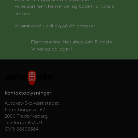
Vores sortiment henvender sig både til private &
erhverv.
Vi kører også ud til dig på din adresse !
Fjernbetjening, Nøglehus, Alm. Bilnøgle
Vi har alt på lager !
Kontaktoplysninger
Autokey-Skoværkstedet
Peter bangsvej 62
2000 Frederiksberg
Telefon: 51937571
CVR: 35605584