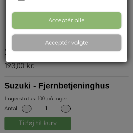
Acceptér alle
Acceptér valgte
Suzuki - Nøglehus
193,00 kr.
Suzuki - Fjernbetjeninghus
Lagerstatus:
100 på lager
Antal
Tilføj til kurv