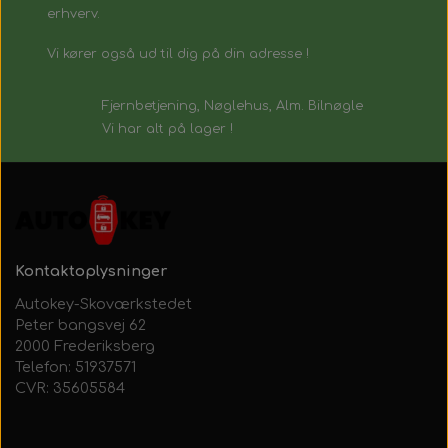
erhverv.
Vi kører også ud til dig på din adresse !
Fjernbetjening, Nøglehus, Alm. Bilnøgle
Vi har alt på lager !
Kontaktoplysninger
Autokey-Skoværkstedet
Peter bangsvej 62
2000 Frederiksberg
Telefon: 51937571
CVR: 35605584