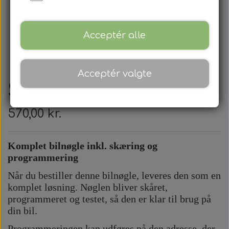
Acceptér alle
Acceptér valgte
Suzuki - Alm. Bilnøgle
570,00 kr.
Komplet bilnøgle inkl. skæring og
programmering
Når du bestiller denne bilnøgle, leveres den som en
komplet løsning. Nøglen bliver skåret,
programmeret og testet, så den er klar til brug på
din bil.
Programmeringen kan udføres på den adresse, der