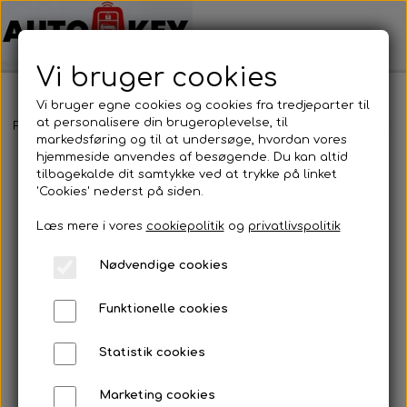
Vi bruger cookies
Vi bruger egne cookies og cookies fra tredjeparter til
at personalisere din brugeroplevelse, til
Forside
Bilnøgler
Suzuki
Alm. Bilnøgler
Suzuki - Alm. Bilnø
markedsføring og til at undersøge, hvordan vores
hjemmeside anvendes af besøgende. Du kan altid
tilbagekalde dit samtykke ved at trykke på linket
'Cookies' nederst på siden.
Læs mere i vores
cookiepolitik
og
privatlivspolitik
Nødvendige cookies
Funktionelle cookies
Statistik cookies
Marketing cookies