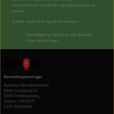
Vores sortiment henvender sig både til private &
erhverv.
Vi kører også ud til dig på din adresse !
Fjernbetjening, Nøglehus, Alm. Bilnøgle
Vi har alt på lager !
Kontaktoplysninger
Autokey-Skoværkstedet
Peter bangsvej 62
2000 Frederiksberg
Telefon: 51937571
CVR: 35605584