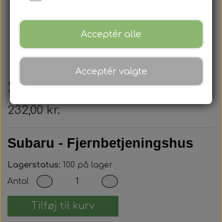
Acceptér alle
Acceptér valgte
Subaru - Nøglehus
232,00 kr.
Subaru - Fjernbetjeningshus
Lagerstatus:
100 på lager
Antal
Tilføj til kurv