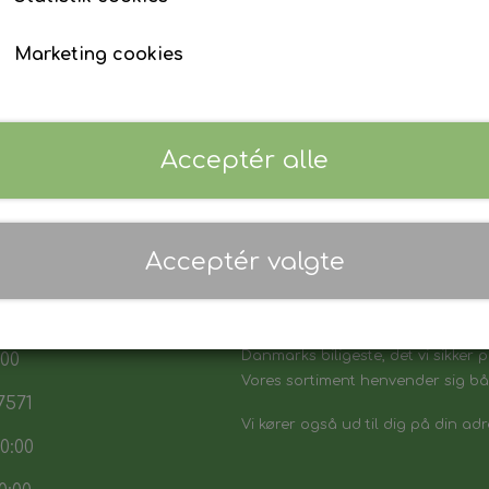
Marketing cookies
Acceptér alle
Acceptér valgte
 17:30
7:30
Danmarks biligeste, det vi sikker p
:00
Vores sortiment henvender sig båd
7571
Vi kører også ud til dig på din adr
0:00