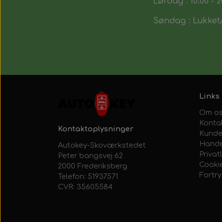
Lørdag : 10:00 - 2
Søndag : Lukket/
Links
Om o
Konta
Kontaktoplysninger
Kunde
Hande
Autokey-Skoværkstedet
Privatl
Peter bangsvej 62
Cooki
2000 Frederiksberg
Fortr
Telefon: 51937571
CVR: 35605584