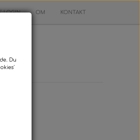
 LOGIN
OM
KONTAKT
de. Du
okies'