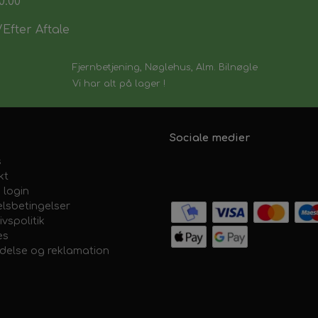
0:00
Efter Aftale
Fjernbetjening, Nøglehus, Alm. Bilnøgle
Vi har alt på lager !
Sociale medier
s
kt
 login
lsbetingelser
ivspolitik
es
ydelse og reklamation