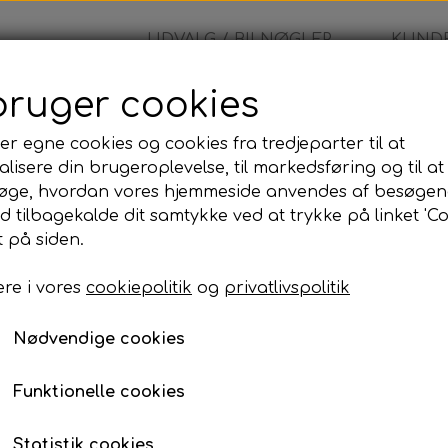
UDVALG / BILNØGLER
KUNDE
bruger cookies
koda - Nøglehus
er egne cookies og cookies fra tredjeparter til at
lisere din brugeroplevelse, til markedsføring og til at
Skoda - Nøglehus
øge, hvordan vores hjemmeside anvendes af besøgen
id tilbagekalde dit samtykke ved at trykke på linket 'Co
140,00 kr.
 på siden.
re i vores
cookiepolitik
og
privatlivspolitik
Skoda - Fjernbetjeninghus
Nødvendige cookies
Lagerstatus:
100 på lager
Antal
Funktionelle cookies
Tilføj til kurv
Statistik cookies