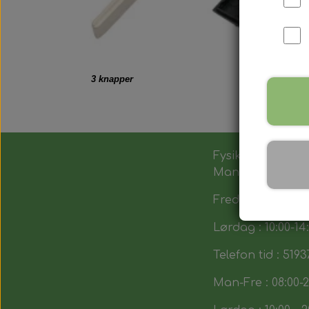
3 knapper
Fysik butik :
Man-Tors : 12:00 -
Fredag : 14:00 - 1
Lørdag : 10:00-14
Telefon tid : 5193
Man-Fre : 08:00-2