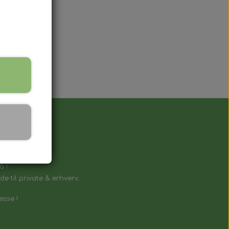
å !
e til private & erhverv.
esse !