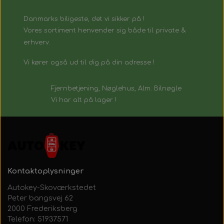
Danmarks biligeste, det vi sikker på !
Vores sortiment henvender sig både til private &
erhverv.
Vi kører også ud til dig på din adresse !
Fjernbetjening, Nøglehus, Alm. Bilnøgle
Vi har alt på lager !
Kontaktoplysninger
Autokey-Skoværkstedet
Peter bangsvej 62
2000 Frederiksberg
Telefon: 51937571