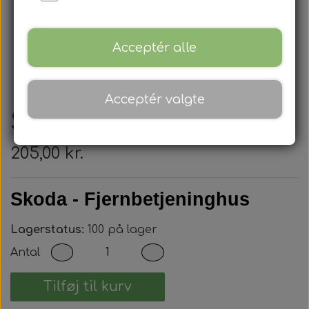
Acceptér alle
Acceptér valgte
Skoda - Nøglehus
205,00 kr.
Skoda - Fjernbetjeninghus
Lagerstatus:
100 på lager
Antal
Tilføj til kurv