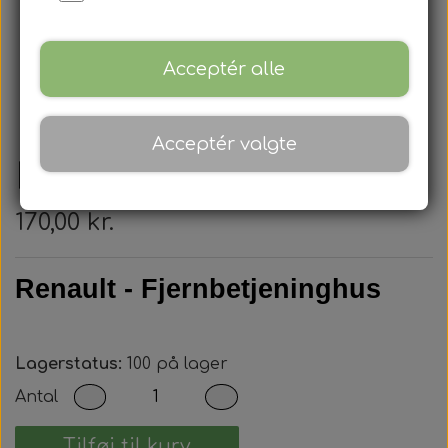
Acceptér alle
Acceptér valgte
Renault - Nøglehus
170,00 kr.
Renault - Fjernbetjeninghus
Lagerstatus:
100 på lager
Antal
Tilføj til kurv