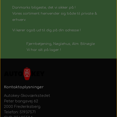
Danmarks biligeste, det vi sikker på !
Vores sortiment henvender sig både til private &
erhverv.
Vi kører også ud til dig på din adresse !
Fjernbetjening, Nøglehus, Alm. Bilnøgle
Vi har alt på lager !
Kontaktoplysninger
Autokey-Skoværkstedet
Peter bangsvej 62
2000 Frederiksberg
Telefon: 51937571