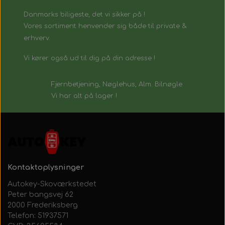
Danmarks biligeste, det vi sikker på !
Vores sortiment henvender sig både til private &
erhverv.
Vi kører også ud til dig på din adresse !
Fjernbetjening, Nøglehus, Alm. Bilnøgle
Vi har alt på lager !
Kontaktoplysninger
Autokey-Skoværkstedet
Peter bangsvej 62
2000 Frederiksberg
Telefon: 51937571