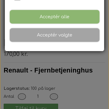
Acceptér alle
Acceptér valgte
Renault - Nøglehus
170,00 kr.
Renault - Fjernbetjeninghus
Lagerstatus:
100 på lager
Antal
Tilføj til kurv