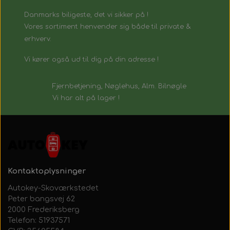
Danmarks biligeste, det vi sikker på !
Vores sortiment henvender sig både til private &
erhverv.
Vi kører også ud til dig på din adresse !
Fjernbetjening, Nøglehus, Alm. Bilnøgle
Vi har alt på lager !
Kontaktoplysninger
Autokey-Skoværkstedet
Peter bangsvej 62
2000 Frederiksberg
Telefon: 51937571