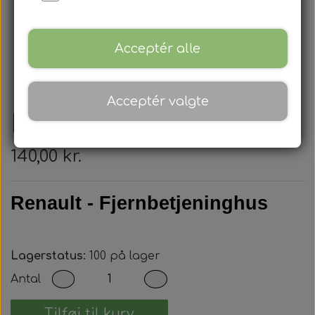
Acceptér alle
Acceptér valgte
Renault - Nøglehus
140,00 kr.
Renault - Fjernbetjeninghus
Lagerstatus:
100 på lager
Antal
Tilføj til kurv