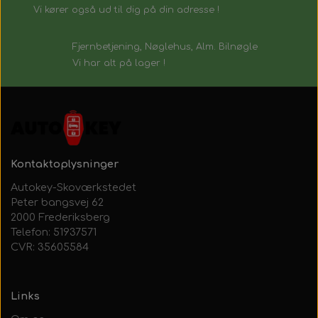
Vi kører også ud til dig på din adresse !
Fjernbetjening, Nøglehus, Alm. Bilnøgle
Vi har alt på lager !
Kontaktoplysninger
Autokey-Skoværkstedet
Peter bangsvej 62
2000 Frederiksberg
Telefon: 51937571
CVR: 35605584
Links