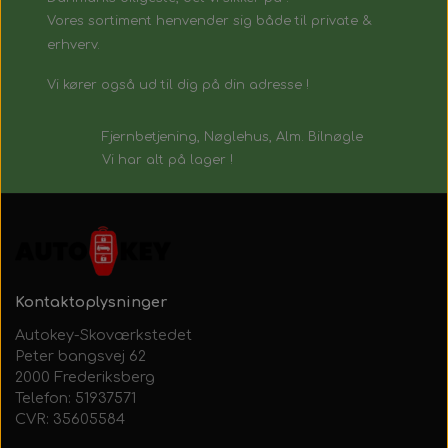
Vores sortiment henvender sig både til private &
erhverv.
Vi kører også ud til dig på din adresse !
Fjernbetjening, Nøglehus, Alm. Bilnøgle
Vi har alt på lager !
Kontaktoplysninger
Autokey-Skoværkstedet
Peter bangsvej 62
2000 Frederiksberg
Telefon: 51937571
CVR: 35605584