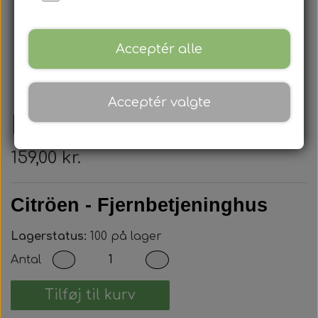
Acceptér alle
Acceptér valgte
Peugeot - Nøglehus
159,00 kr.
Citröen - Fjernbetjeninghus
Lagerstatus:
100 på lager
Antal
Tilføj til kurv