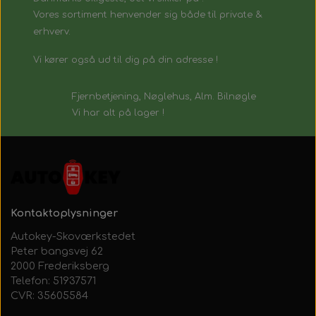
Vores sortiment henvender sig både til private &
erhverv.
Vi kører også ud til dig på din adresse !
Fjernbetjening, Nøglehus, Alm. Bilnøgle
Vi har alt på lager !
Kontaktoplysninger
Autokey-Skoværkstedet
Peter bangsvej 62
2000 Frederiksberg
Telefon: 51937571
CVR: 35605584