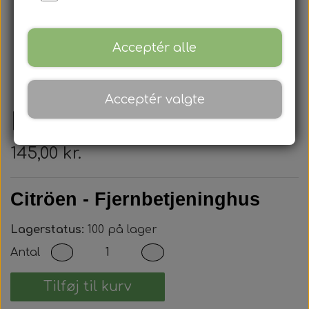
Acceptér alle
Acceptér valgte
Peugeot - Nøglehus
145,00 kr.
Citröen - Fjernbetjeninghus
Lagerstatus:
100 på lager
Antal
Tilføj til kurv