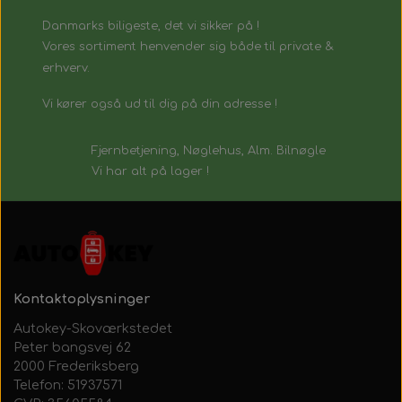
Danmarks biligeste, det vi sikker på !
Vores sortiment henvender sig både til private &
erhverv.
Vi kører også ud til dig på din adresse !
Fjernbetjening, Nøglehus, Alm. Bilnøgle
Vi har alt på lager !
Kontaktoplysninger
Autokey-Skoværkstedet
Peter bangsvej 62
2000 Frederiksberg
Telefon: 51937571