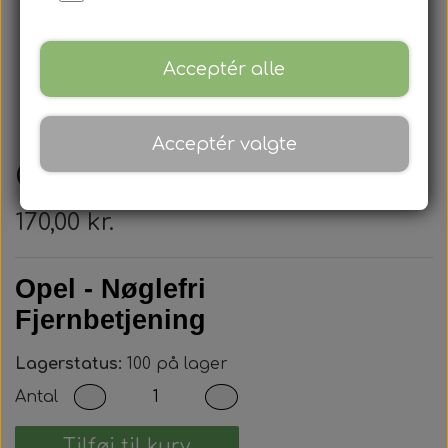
Acceptér alle
Acceptér valgte
Opel - Nøglehus
170,00 kr.
Opel - Nøglefri
Fjernbetjening
Lagerstatus:
100 på lager
Antal
Tilføj til kurv