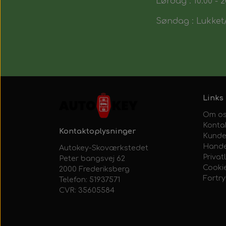
Lørdag : 10:00 - 2
Søndag : Lukket/
Links
Om o
Konta
Kontaktoplysninger
Kunde
Hande
Autokey-Skoværkstedet
Privatl
Peter bangsvej 62
Cooki
2000 Frederiksberg
Fortr
Telefon: 51937571
CVR: 35605584