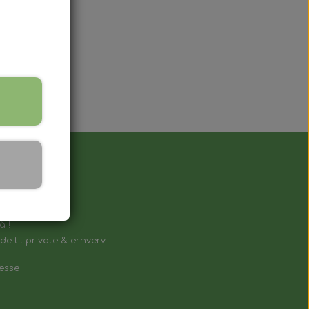
å !
e til private & erhverv.
esse !