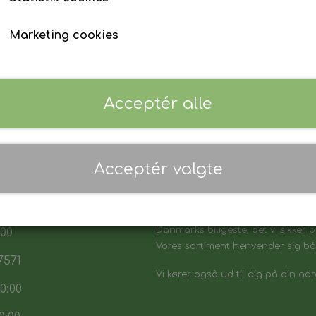
Marketing cookies
Acceptér alle
Acceptér valgte
 17:30
7:30
Danmarks biligeste, det vi sikker p
:00
Vores sortiment henvender sig båd
7571
Vi kører også ud til dig på din adr
0:00