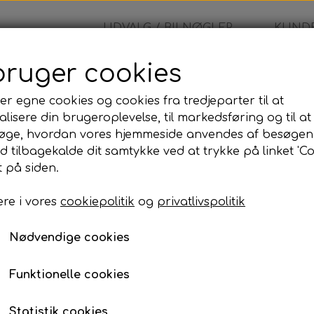
UDVALG / BILNØGLER
KUNDE
bruger cookies
øglehus
er egne cookies og cookies fra tredjeparter til at
lisere din brugeroplevelse, til markedsføring og til at
Opel - Nøglehus
øge, hvordan vores hjemmeside anvendes af besøgen
id tilbagekalde dit samtykke ved at trykke på linket 'Co
150,00 kr.
 på siden.
re i vores
cookiepolitik
og
privatlivspolitik
Opel - Fjernbetjening
Nødvendige cookies
Lagerstatus:
100 på lager
Antal
Funktionelle cookies
Tilføj til kurv
Statistik cookies