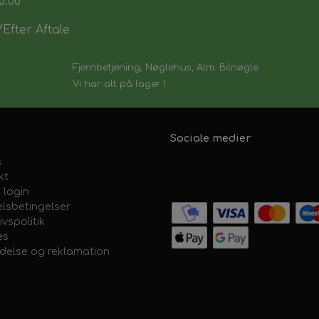
0:00
Efter Aftale
Fjernbetjening, Nøglehus, Alm. Bilnøgle
Vi har alt på lager !
Sociale medier
s
kt
 login
lsbetingelser
ivspolitik
es
ydelse og reklamation