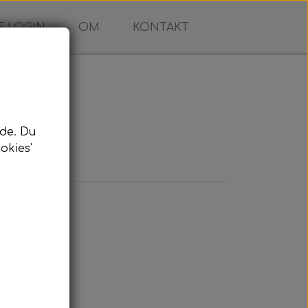
 LOGIN
OM
KONTAKT
de. Du
okies'