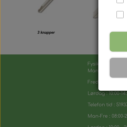
3 knapper
Fysik butik :
Man-Tors : 12:00 -
Fredag : 14:00 - 1
Lørdag : 10:00-14
Telefon tid : 5193
Man-Fre : 08:00-2