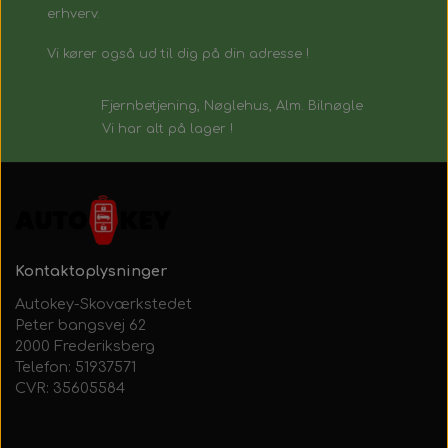
erhverv.
Vi kører også ud til dig på din adresse !
Fjernbetjening, Nøglehus, Alm. Bilnøgle
Vi har alt på lager !
Kontaktoplysninger
Autokey-Skoværkstedet
Peter bangsvej 62
2000 Frederiksberg
Telefon: 51937571
CVR: 35605584