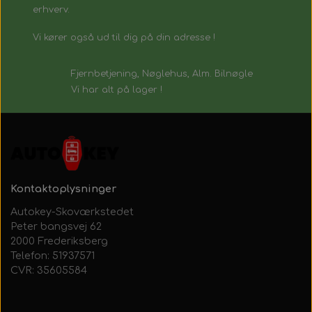
erhverv.
Vi kører også ud til dig på din adresse !
Fjernbetjening, Nøglehus, Alm. Bilnøgle
Vi har alt på lager !
Kontaktoplysninger
Autokey-Skoværkstedet
Peter bangsvej 62
2000 Frederiksberg
Telefon: 51937571
CVR: 35605584