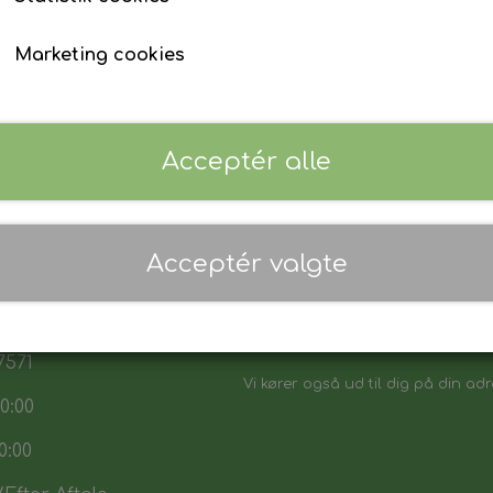
Marketing cookies
Acceptér alle
 17:30
Acceptér valgte
7:30
Danmarks biligeste, det vi sikker p
:00
Vores sortiment henvender sig båd
7571
Vi kører også ud til dig på din adr
0:00
0:00