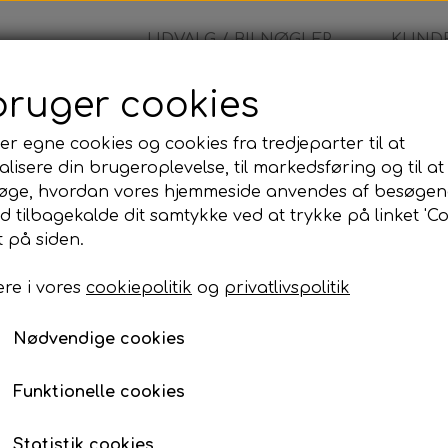
UDVALG / BILNØGLER
KUNDE
bruger cookies
er egne cookies og cookies fra tredjeparter til at
lisere din brugeroplevelse, til markedsføring og til at
Nøgleblad
øge, hvordan vores hjemmeside anvendes af besøgen
id tilbagekalde dit samtykke ved at trykke på linket 'Co
99,00 kr.
 på siden.
re i vores
cookiepolitik
og
privatlivspolitik
Nøgleblad
Nødvendige cookies
Lagerstatus:
100 på lager
Antal
Funktionelle cookies
Tilføj til kurv
Statistik cookies