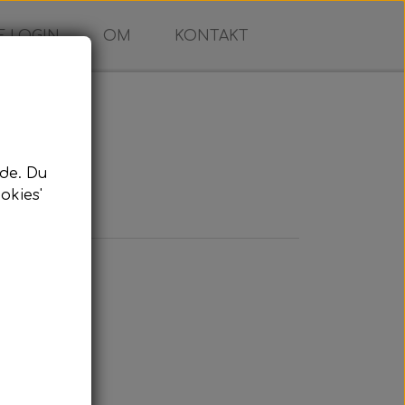
 LOGIN
OM
KONTAKT
de. Du
okies'