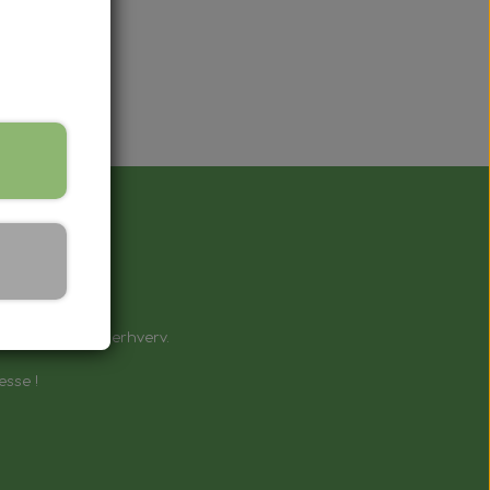
å !
e til private & erhverv.
esse !