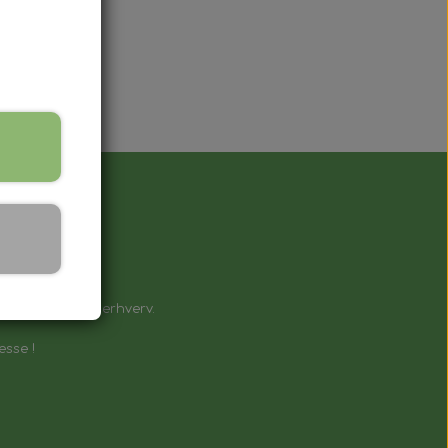
å !
e til private & erhverv.
esse !