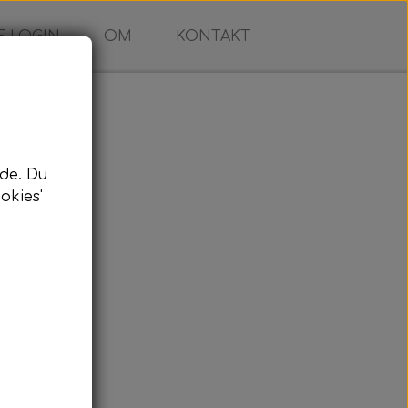
 LOGIN
OM
KONTAKT
de. Du
okies'