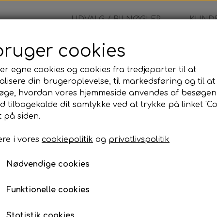
UDVALG / BILNØGLER
KUNDE
bruger cookies
eblad
er egne cookies og cookies fra tredjeparter til at
lisere din brugeroplevelse, til markedsføring og til at
Nøgleblad
øge, hvordan vores hjemmeside anvendes af besøgen
id tilbagekalde dit samtykke ved at trykke på linket 'Co
99,00 kr.
 på siden.
re i vores
cookiepolitik
og
privatlivspolitik
Nøgleblad
Nødvendige cookies
Lagerstatus:
100 på lager
Antal
Funktionelle cookies
Tilføj til kurv
Statistik cookies