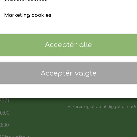
Marketing cookies
Acceptér alle
 17:30
Acceptér valgte
7:30
Danmarks biligeste, det vi sikker p
:00
Vores sortiment henvender sig båd
7571
Vi kører også ud til dig på din adr
0:00
0:00