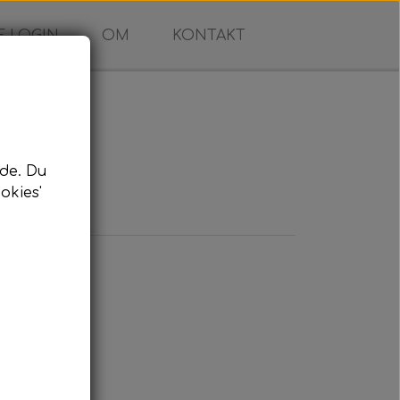
 LOGIN
OM
KONTAKT
de. Du
okies'