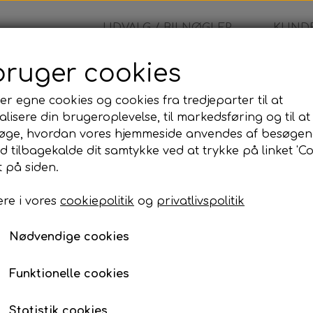
UDVALG / BILNØGLER
KUNDE
bruger cookies
ad
er egne cookies og cookies fra tredjeparter til at
lisere din brugeroplevelse, til markedsføring og til at
Nøgleblad
øge, hvordan vores hjemmeside anvendes af besøgen
id tilbagekalde dit samtykke ved at trykke på linket 'Co
99,00 kr.
 på siden.
re i vores
cookiepolitik
og
privatlivspolitik
Nøgleblad
Nødvendige cookies
Lagerstatus:
100 på lager
Antal
Funktionelle cookies
Tilføj til kurv
Statistik cookies