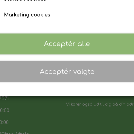
Marketing cookies
Acceptér alle
 17:30
Acceptér valgte
7:30
Danmarks biligeste, det vi sikker p
:00
Vores sortiment henvender sig båd
7571
Vi kører også ud til dig på din adr
0:00
0:00