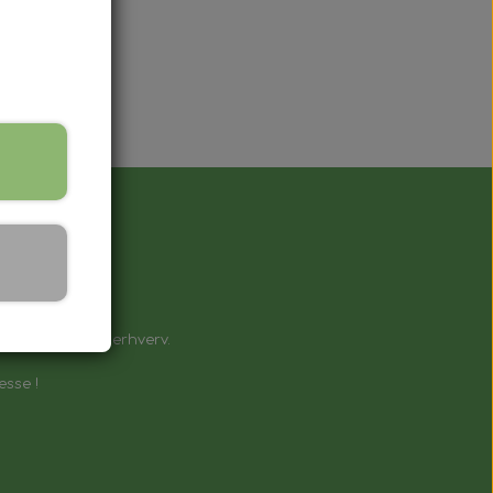
å !
e til private & erhverv.
esse !