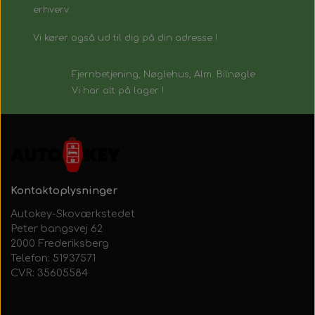
erhverv.
Vi kører også ud til dig på din adresse !
Fjernbetjening, Nøglehus, Alm. Bilnøgle
Vi har alt på lager !
Kontaktoplysninger
Autokey-Skoværkstedet
Peter bangsvej 62
2000 Frederiksberg
Telefon: 51937571
CVR: 35605584