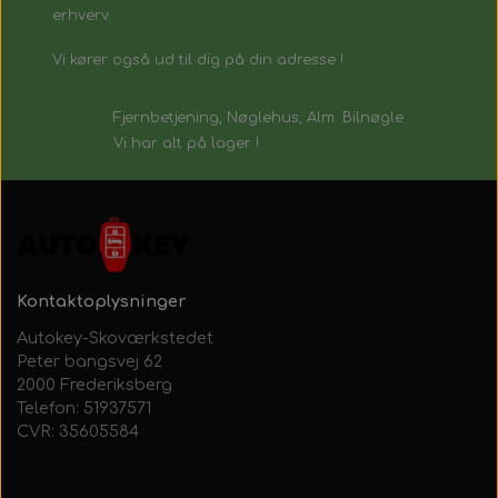
erhverv.
Vi kører også ud til dig på din adresse !
Fjernbetjening, Nøglehus, Alm. Bilnøgle
Vi har alt på lager !
Kontaktoplysninger
Autokey-Skoværkstedet
Peter bangsvej 62
2000 Frederiksberg
Telefon: 51937571
CVR: 35605584