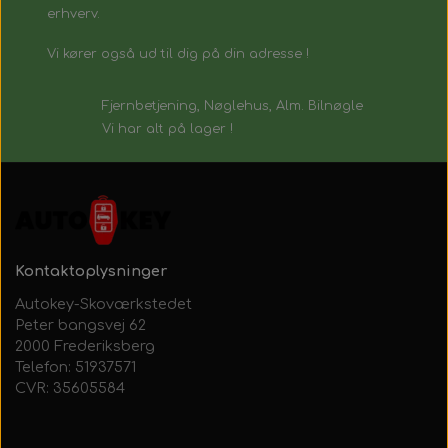
erhverv.
Vi kører også ud til dig på din adresse !
Fjernbetjening, Nøglehus, Alm. Bilnøgle
Vi har alt på lager !
Kontaktoplysninger
Autokey-Skoværkstedet
Peter bangsvej 62
2000 Frederiksberg
Telefon: 51937571
CVR: 35605584