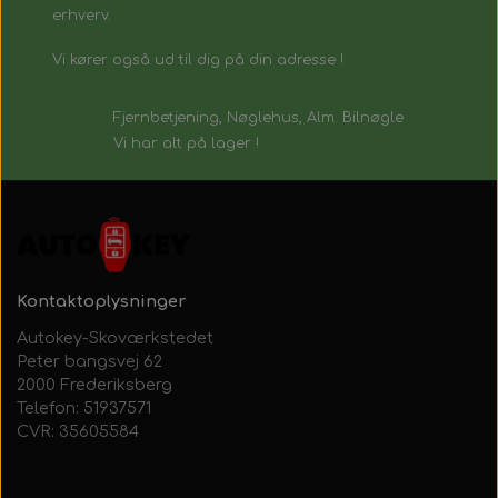
erhverv.
Vi kører også ud til dig på din adresse !
Fjernbetjening, Nøglehus, Alm. Bilnøgle
Vi har alt på lager !
Kontaktoplysninger
Autokey-Skoværkstedet
Peter bangsvej 62
2000 Frederiksberg
Telefon: 51937571
CVR: 35605584