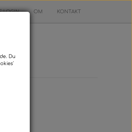
 LOGIN
OM
KONTAKT
de. Du
okies'