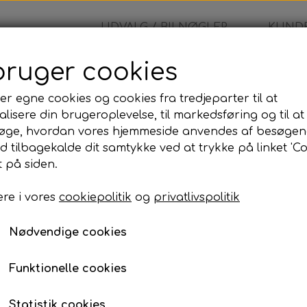
UDVALG / BILNØGLER
KUNDE
bruger cookies
blad
er egne cookies og cookies fra tredjeparter til at
lisere din brugeroplevelse, til markedsføring og til at
Nøgleblad
øge, hvordan vores hjemmeside anvendes af besøgen
id tilbagekalde dit samtykke ved at trykke på linket 'Co
99,00 kr.
 på siden.
re i vores
cookiepolitik
og
privatlivspolitik
Nøgleblad
Nødvendige cookies
Lagerstatus:
100 på lager
Antal
Funktionelle cookies
Tilføj til kurv
Statistik cookies