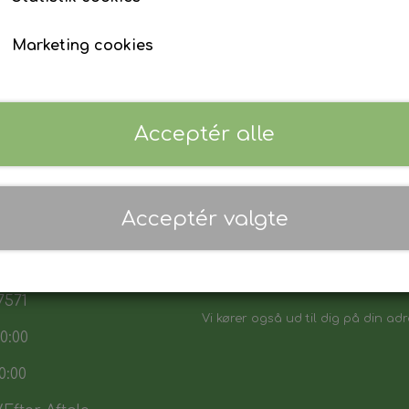
Marketing cookies
Acceptér alle
 17:30
Acceptér valgte
7:30
Danmarks biligeste, det vi sikker p
:00
Vores sortiment henvender sig båd
7571
Vi kører også ud til dig på din adr
0:00
0:00