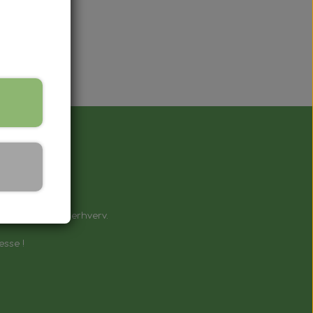
å !
e til private & erhverv.
esse !