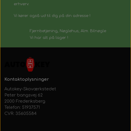
erhverv.
Vi kører også ud til dig på din adresse !
Fjernbetjening, Nøglehus, Alm. Bilnøgle
Vi har alt på lager !
Kontaktoplysninger
Autokey-Skoværkstedet
Peter bangsvej 62
2000 Frederiksberg
Telefon: 51937571
CVR: 35605584