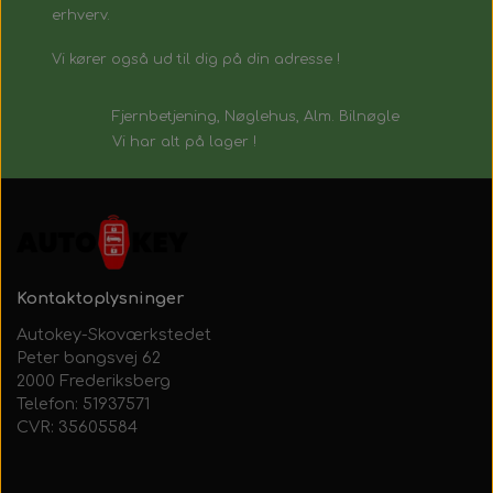
erhverv.
Vi kører også ud til dig på din adresse !
Fjernbetjening, Nøglehus, Alm. Bilnøgle
Vi har alt på lager !
Kontaktoplysninger
Autokey-Skoværkstedet
Peter bangsvej 62
2000 Frederiksberg
Telefon: 51937571
CVR: 35605584