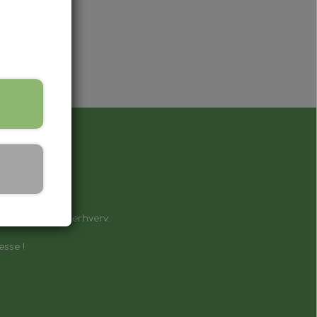
å !
e til private & erhverv.
esse !