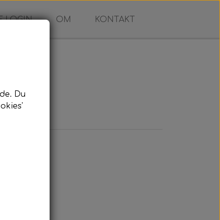
 LOGIN
OM
KONTAKT
de. Du
okies'