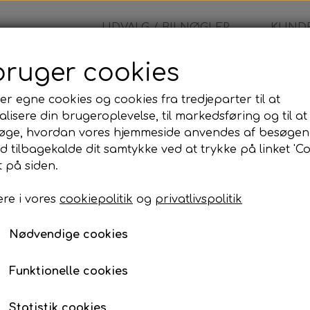
UDVALG / BILNØGLER
KUNDE
bruger cookies
blad
er egne cookies og cookies fra tredjeparter til at
lisere din brugeroplevelse, til markedsføring og til at
Nøgleblad
øge, hvordan vores hjemmeside anvendes af besøgen
id tilbagekalde dit samtykke ved at trykke på linket 'Co
99,00 kr.
 på siden.
re i vores
cookiepolitik
og
privatlivspolitik
Nøgleblad
Nødvendige cookies
Lagerstatus:
100 på lager
Antal
Funktionelle cookies
Tilføj til kurv
Statistik cookies