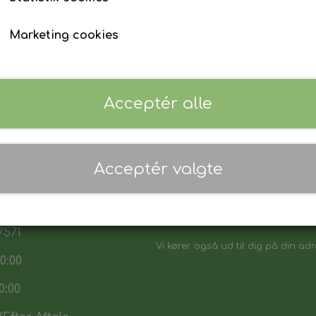
Marketing cookies
Acceptér alle
 17:30
Acceptér valgte
7:30
Danmarks biligeste, det vi sikker p
:00
Vores sortiment henvender sig båd
7571
Vi kører også ud til dig på din adr
0:00
0:00