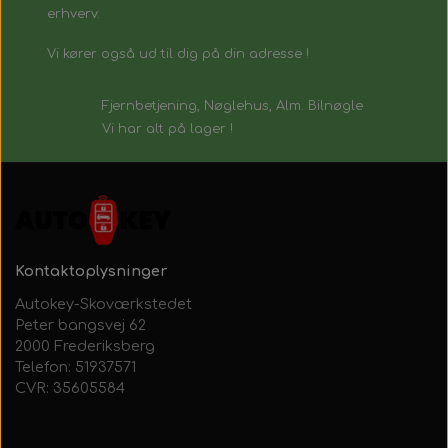
erhverv.
Vi kører også ud til dig på din adresse !
Fjernbetjening, Nøglehus, Alm. Bilnøgle
Vi har alt på lager !
Kontaktoplysninger
Autokey-Skoværkstedet
Peter bangsvej 62
2000 Frederiksberg
Telefon: 51937571
CVR: 35605584