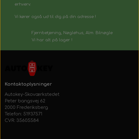
erhverv.
Vi kører også ud til dig på din adresse !
Fjernbetjening, Nøglehus, Alm. Bilnøgle
Vi har alt på lager !
Kontaktoplysninger
Autokey-Skoværkstedet
Peter bangsvej 62
2000 Frederiksberg
Telefon: 51937571
CVR: 35605584