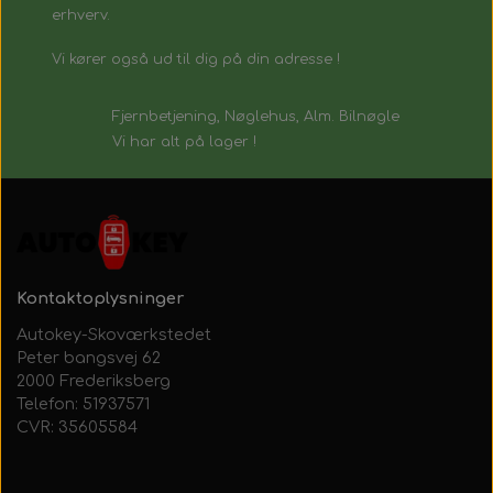
erhverv.
Vi kører også ud til dig på din adresse !
Fjernbetjening, Nøglehus, Alm. Bilnøgle
Vi har alt på lager !
Kontaktoplysninger
Autokey-Skoværkstedet
Peter bangsvej 62
2000 Frederiksberg
Telefon: 51937571
CVR: 35605584