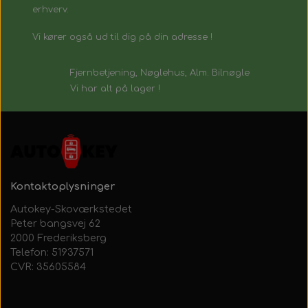
erhverv.
Vi kører også ud til dig på din adresse !
Fjernbetjening, Nøglehus, Alm. Bilnøgle
Vi har alt på lager !
Kontaktoplysninger
Autokey-Skoværkstedet
Peter bangsvej 62
2000 Frederiksberg
Telefon: 51937571
CVR: 35605584