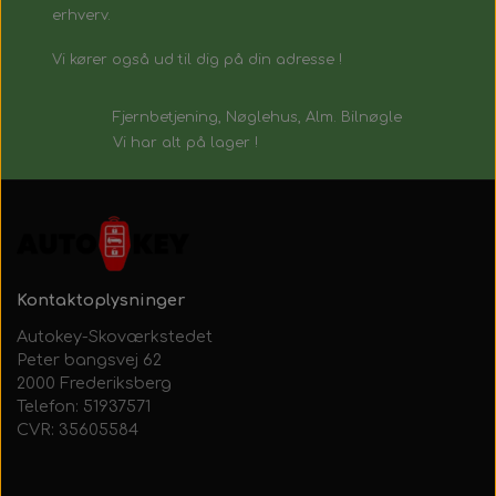
erhverv.
Vi kører også ud til dig på din adresse !
Fjernbetjening, Nøglehus, Alm. Bilnøgle
Vi har alt på lager !
Kontaktoplysninger
Autokey-Skoværkstedet
Peter bangsvej 62
2000 Frederiksberg
Telefon: 51937571
CVR: 35605584