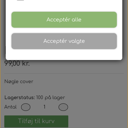
Acceptér alle
Acceptér valgte
Nøgle cover
99,00 kr.
Nøgle cover
Lagerstatus:
100 på lager
Antal
Tilføj til kurv