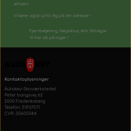
erhverv.
Vi kører også ud til dig på din adresse !
Fjernbetjening, Nøglehus, Alm. Bilnøgle
Vi har alt på lager !
Kontaktoplysninger
Autokey-Skoværkstedet
Peter bangsvej 62
2000 Frederiksberg
Telefon: 51937571
CVR: 35605584