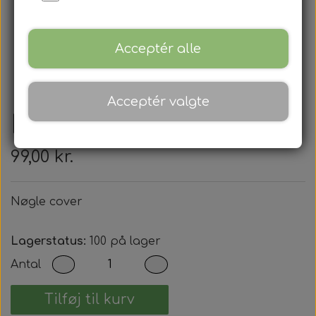
Acceptér alle
Acceptér valgte
Nøgle cover
99,00 kr.
Nøgle cover
Lagerstatus:
100 på lager
Antal
Tilføj til kurv