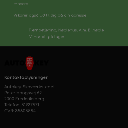
erhverv.
Vi kører også ud til dig på din adresse !
Fjernbetjening, Nøglehus, Alm. Bilnøgle
Vi har alt på lager !
Kontaktoplysninger
Autokey-Skoværkstedet
Peter bangsvej 62
2000 Frederiksberg
Telefon: 51937571
CVR: 35605584