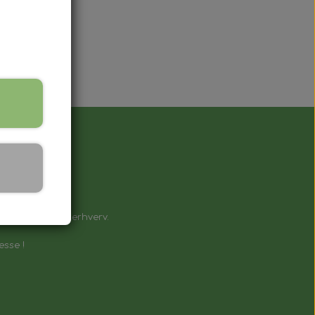
å !
e til private & erhverv.
esse !