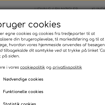
UDVALG / BILNØGLER
KUNDE
bruger cookies
cover
er egne cookies og cookies fra tredjeparter til at
lisere din brugeroplevelse, til markedsføring og til at
Nøgle cover
øge, hvordan vores hjemmeside anvendes af besøgen
id tilbagekalde dit samtykke ved at trykke på linket 'Co
99,00 kr.
 på siden.
re i vores
cookiepolitik
og
privatlivspolitik
Nøgle cover
Nødvendige cookies
Lagerstatus:
100 på lager
Antal
Funktionelle cookies
Tilføj til kurv
Statistik cookies