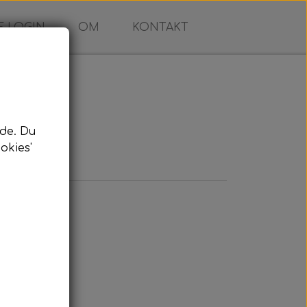
 LOGIN
OM
KONTAKT
de. Du
okies'