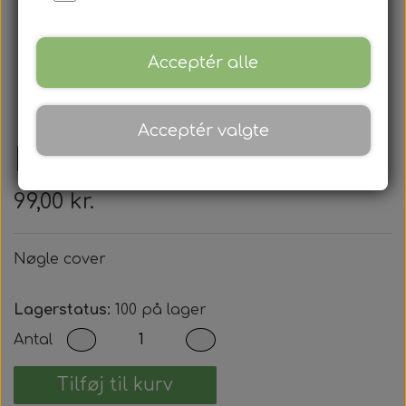
Acceptér alle
Acceptér valgte
Nøgle cover
99,00 kr.
Nøgle cover
Lagerstatus:
100 på lager
Antal
Tilføj til kurv