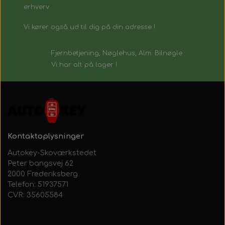
erhverv.
Vi kører også ud til dig på din adresse !
Fjernbetjening, Nøglehus, Alm. Bilnøgle
Vi har alt på lager !
Kontaktoplysninger
Autokey-Skoværkstedet
Peter bangsvej 62
2000 Frederiksberg
Telefon: 51937571
CVR: 35605584