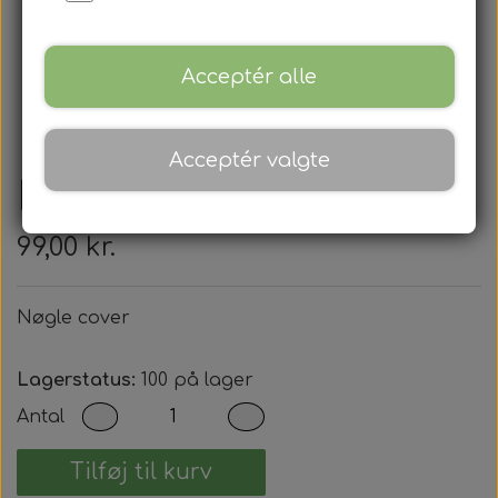
Acceptér alle
Acceptér valgte
Nøgle cover
99,00 kr.
Nøgle cover
Lagerstatus:
100 på lager
Antal
Tilføj til kurv