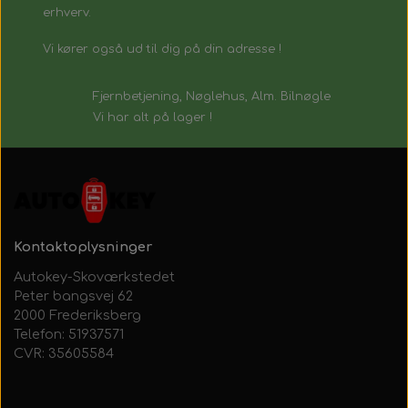
erhverv.
Vi kører også ud til dig på din adresse !
Fjernbetjening, Nøglehus, Alm. Bilnøgle
Vi har alt på lager !
Kontaktoplysninger
Autokey-Skoværkstedet
Peter bangsvej 62
2000 Frederiksberg
Telefon: 51937571
CVR: 35605584