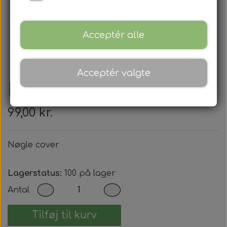
Acceptér alle
Acceptér valgte
Nøgle cover
99,00 kr.
Nøgle cover
Lagerstatus:
100 på lager
Antal
Tilføj til kurv