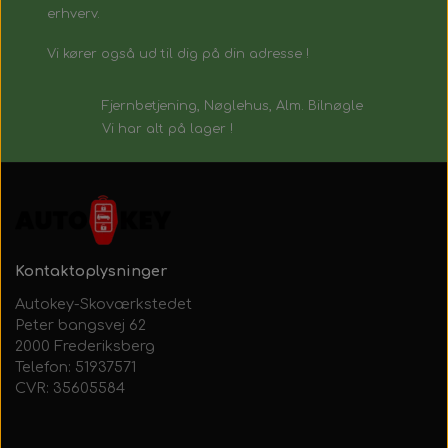
erhverv.
Vi kører også ud til dig på din adresse !
Fjernbetjening, Nøglehus, Alm. Bilnøgle
Vi har alt på lager !
Kontaktoplysninger
Autokey-Skoværkstedet
Peter bangsvej 62
2000 Frederiksberg
Telefon: 51937571
CVR: 35605584