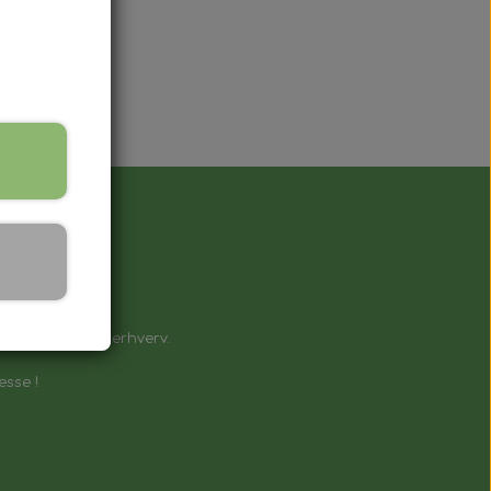
å !
e til private & erhverv.
esse !