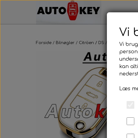
Vi 
Forside
Bilnøgler
Citröen / DS
Nøgle cover
Vi brug
persona
unders
kan alt
nederst
Læs me