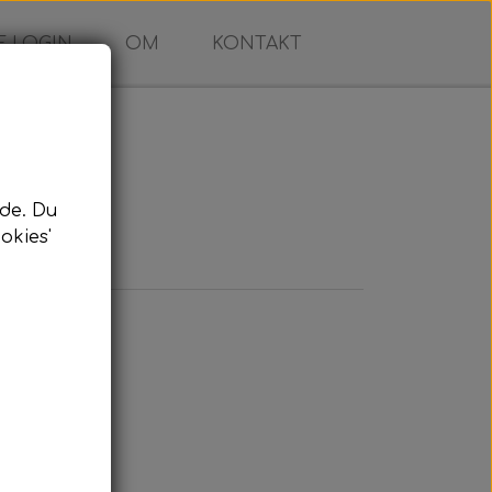
 LOGIN
OM
KONTAKT
de. Du
okies'