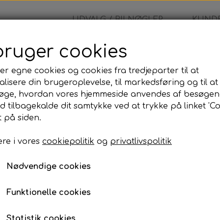
UDVALG / BILNØGLER
KUNDE
bruger cookies
Nøgle cover
er egne cookies og cookies fra tredjeparter til at
lisere din brugeroplevelse, til markedsføring og til at
Nøgle cover
øge, hvordan vores hjemmeside anvendes af besøgen
id tilbagekalde dit samtykke ved at trykke på linket 'Co
99,00 kr.
 på siden.
re i vores
cookiepolitik
og
privatlivspolitik
Nøgle cover
Nødvendige cookies
Lagerstatus:
100 på lager
Antal
Funktionelle cookies
Tilføj til kurv
Statistik cookies