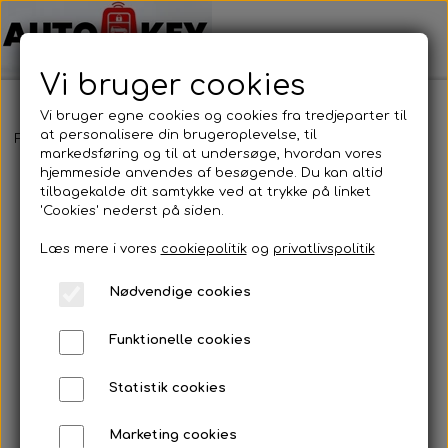
Vi bruger cookies
Vi bruger egne cookies og cookies fra tredjeparter til
at personalisere din brugeroplevelse, til
Forside
Bilnøgler
Citröen / DS
Nøgle cover
Nøgle cover
markedsføring og til at undersøge, hvordan vores
hjemmeside anvendes af besøgende. Du kan altid
tilbagekalde dit samtykke ved at trykke på linket
'Cookies' nederst på siden.
Læs mere i vores
cookiepolitik
og
privatlivspolitik
Nødvendige cookies
Funktionelle cookies
Statistik cookies
Marketing cookies