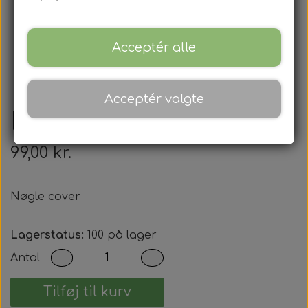
Acceptér alle
Acceptér valgte
Nøgle cover
99,00 kr.
Nøgle cover
Lagerstatus:
100 på lager
Antal
Tilføj til kurv