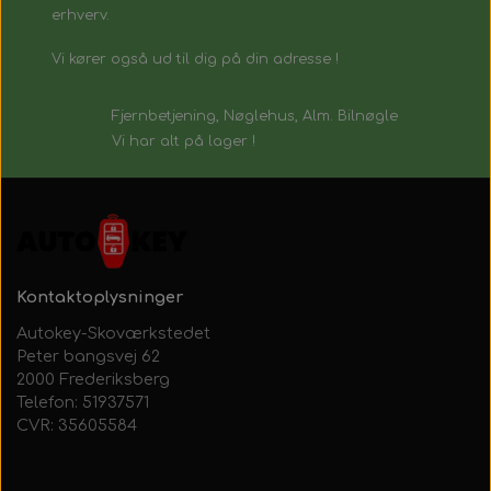
erhverv.
Vi kører også ud til dig på din adresse !
Fjernbetjening, Nøglehus, Alm. Bilnøgle
Vi har alt på lager !
Kontaktoplysninger
Autokey-Skoværkstedet
Peter bangsvej 62
2000 Frederiksberg
Telefon: 51937571
CVR: 35605584