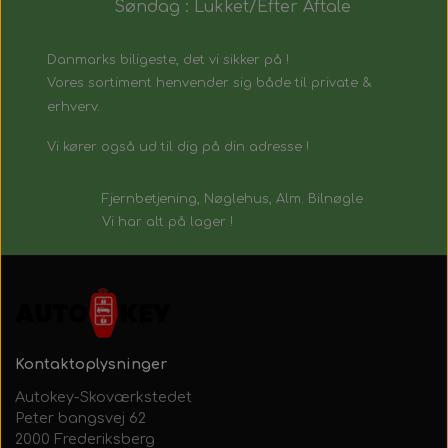
Søndag : Lukket/Efter Aftale
Danmarks biligeste, det vi sikker på !
Vores sortiment henvender sig både til private &
erhverv.
Vi kører også ud til dig på din adresse !
Fjernbetjening, Nøglehus, Alm. Bilnøgle
Vi har alt på lager !
Kontaktoplysninger
Autokey-Skoværkstedet
Peter bangsvej 62
2000 Frederiksberg