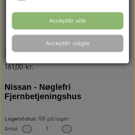
Acceptér alle
Acceptér valgte
Nissan - Nøglehus
161,00 kr.
Nissan - Nøglefri
Fjernbetjeningshus
Lagerstatus:
100 på lager
Antal